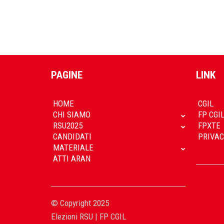
PAGINE
LINK
HOME
CGIL
CHI SIAMO
FP CGI
RSU2025
FPXTE
CANDIDATI
PRIVAC
MATERIALE
ATTI ARAN
© Copyright 2025
Elezioni RSU | FP CGIL