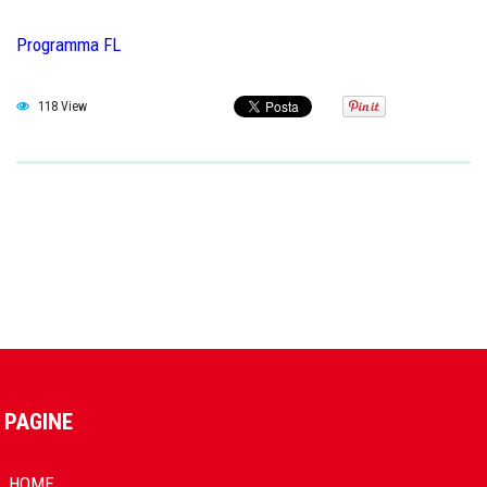
Programma FL
118 View
PAGINE
HOME