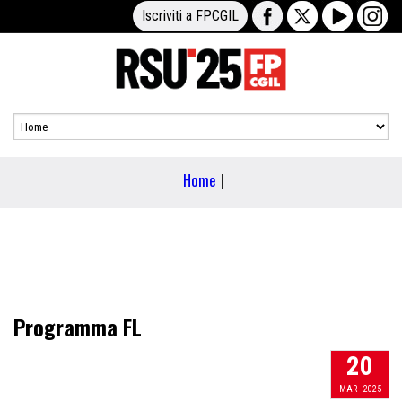
Iscriviti a FPCGIL
Home
|
Programma FL
20
MAR
2025