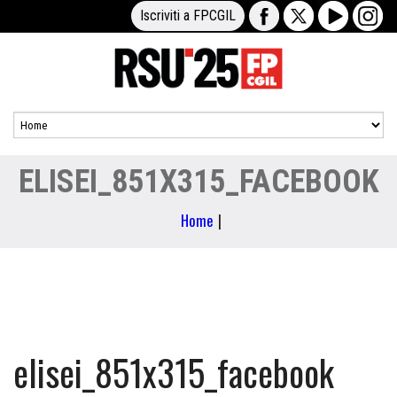
Iscriviti a FPCGIL
ELISEI_851X315_FACEBOOK
Home
|
elisei_851x315_facebook