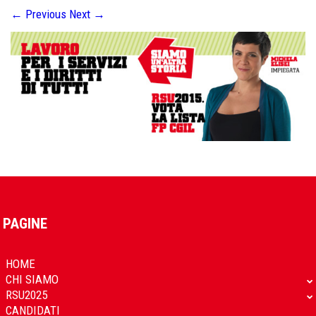
←
Previous
Next
→
PAGINE
HOME
CHI SIAMO
RSU2025
CANDIDATI