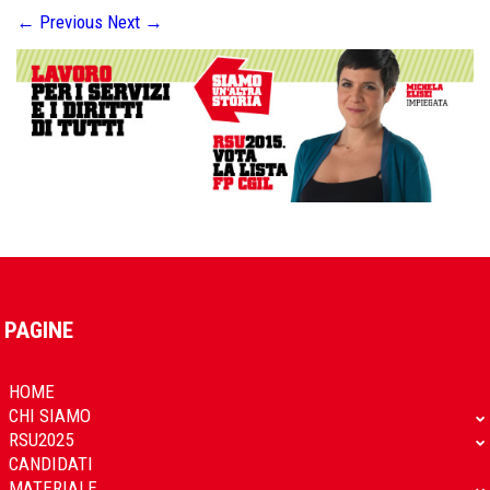
←
Previous
Next
→
PAGINE
HOME
CHI SIAMO
RSU2025
CANDIDATI
MATERIALE