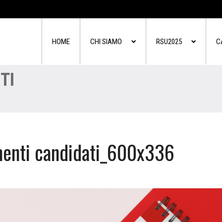
HOME
CHI SIAMO
RSU2025
C
TI
enti candidati_600x336