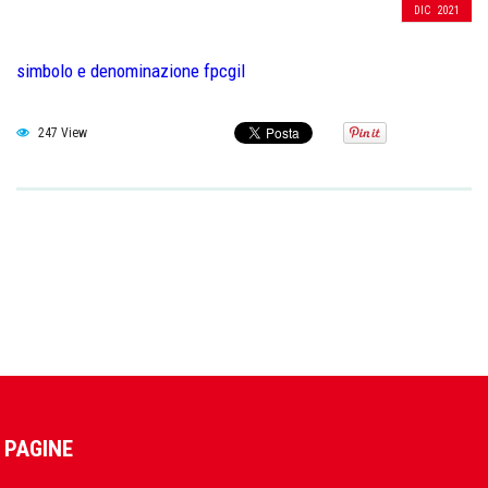
DIC
2021
simbolo e denominazione fpcgil
247 View
PAGINE