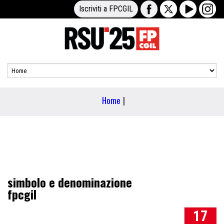
Iscriviti a FPCGIL
Home
|
simbolo e denominazione
fpcgil
17