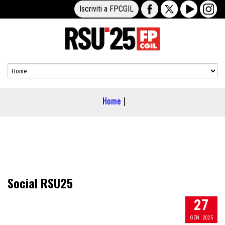
Iscriviti a FPCGIL
Home
|
Social RSU25
27
GEN
2025