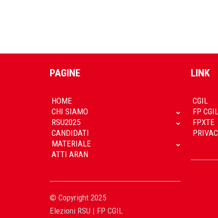
PAGINE
LINK
HOME
CGIL
CHI SIAMO
FP CGI
RSU2025
FPXTE
CANDIDATI
PRIVAC
MATERIALE
ATTI ARAN
© Copyright 2025
Elezioni RSU | FP CGIL