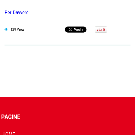
Per Davvero
129 View
PAGINE
HOME