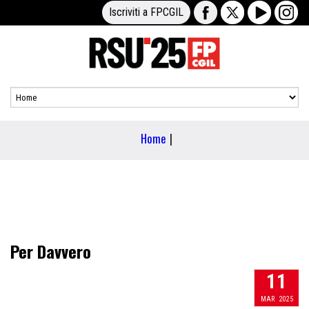
Iscriviti a FPCGIL
Home
|
Per Davvero
11
MAR
2025