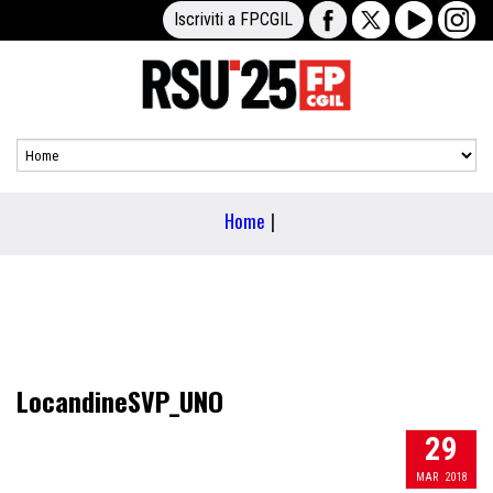
Iscriviti a FPCGIL
Home
|
LocandineSVP_UNO
29
MAR
2018