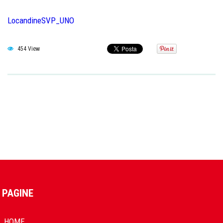
LocandineSVP_UNO
454 View
PAGINE
HOME