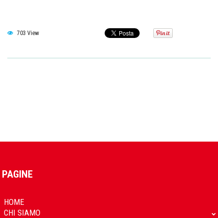
703 View
PAGINE
HOME
CHI SIAMO