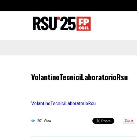
VolantinoTecniciLaboratorioRsu
VolantinoTecniciLaboratorioRsu
201 View