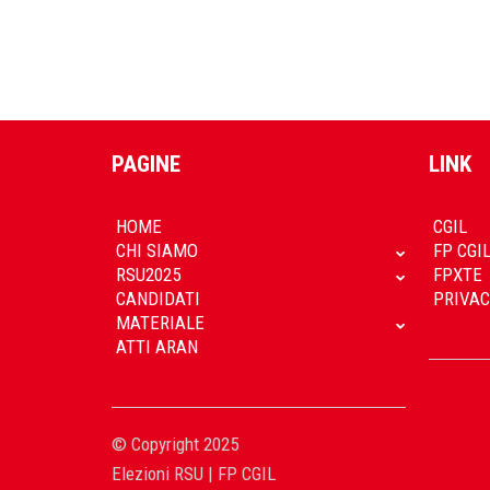
PAGINE
LINK
HOME
CGIL
CHI SIAMO
FP CGI
RSU2025
FPXTE
CANDIDATI
PRIVAC
MATERIALE
ATTI ARAN
© Copyright 2025
Elezioni RSU | FP CGIL