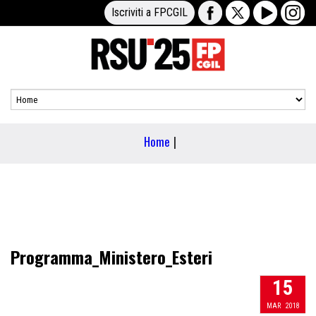
Iscriviti a FPCGIL
Home
|
Programma_Ministero_Esteri
15
MAR
2018