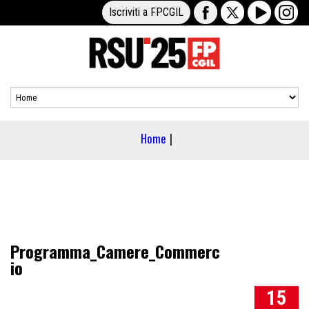
Iscriviti a FPCGIL
Home
|
Programma_Camere_Commerc
io
15