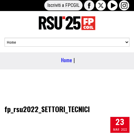
Iscriviti a FPCGIL
Home
|
fp_rsu2022_SETTORI_TECNICI
23
MAR
2022