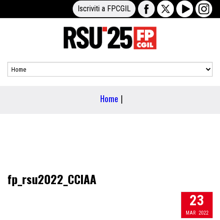
Iscriviti a FPCGIL
Home
|
fp_rsu2022_CCIAA
23
MAR
2022