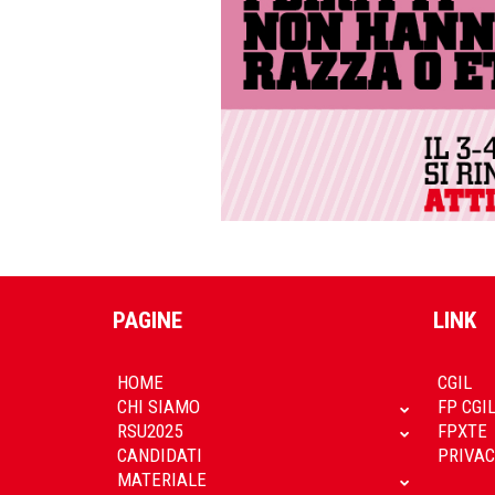
PAGINE
LINK
HOME
CGIL
CHI SIAMO
FP CGI
RSU2025
FPXTE
CANDIDATI
PRIVAC
MATERIALE