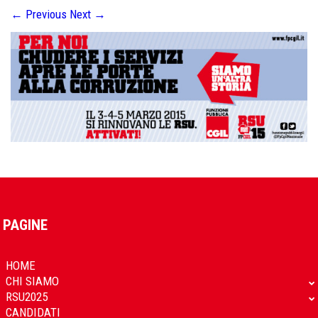
←
Previous
Next
→
PAGINE
HOME
CHI SIAMO
RSU2025
CANDIDATI