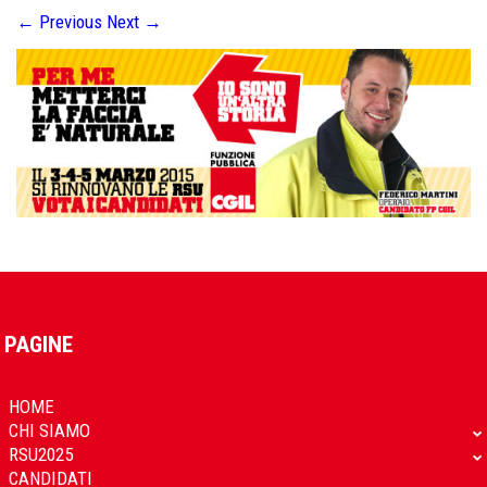
←
Previous
Next
→
PAGINE
HOME
CHI SIAMO
RSU2025
CANDIDATI