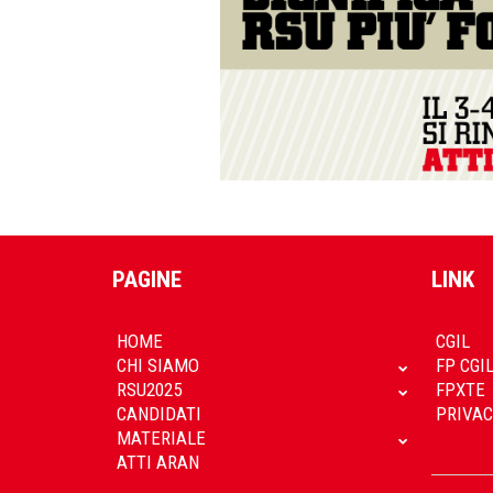
PAGINE
LINK
HOME
CGIL
CHI SIAMO
FP CGI
RSU2025
FPXTE
CANDIDATI
PRIVAC
MATERIALE
ATTI ARAN