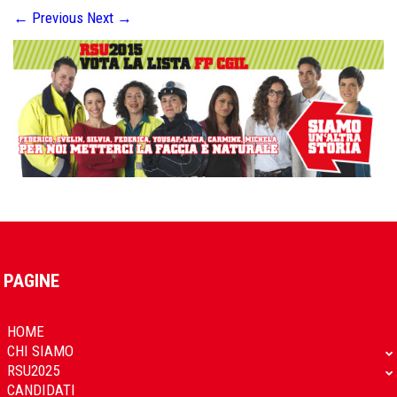
←
Previous
Next
→
PAGINE
HOME
CHI SIAMO
RSU2025
CANDIDATI