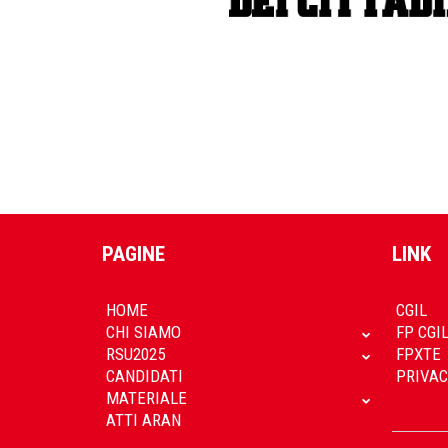
PAGINE
LINK
HOME
CGIL
CHI SIAMO
FP CGI
RSU2025
FPXTE
CANDIDATI
PRIVAC
MATERIALE
ATTI ARAN