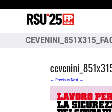
CEVENINI_851X315_F
cevenini_851x31
←
Previous
Next
→