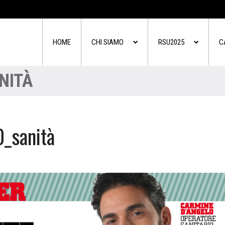
HOME
CHI SIAMO
RSU2025
C
NITÀ
_sanità