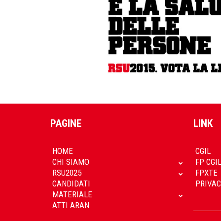
PAGINE
LINK
HOME
CGIL
CHI SIAMO
FP CGI
RSU2025
FPXTE
CANDIDATI
PRIVAC
MATERIALE
ATTI ARAN