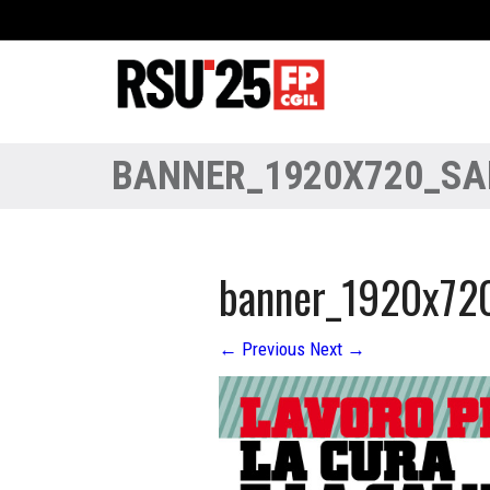
BANNER_1920X720_SA
banner_1920x720
←
Previous
Next
→