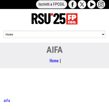
Iscriviti a FPCGIL
AIFA
Home
|
aifa