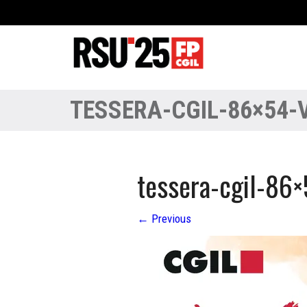
TESSERA-CGIL-86×54-
tessera-cgil-86×
←
Previous