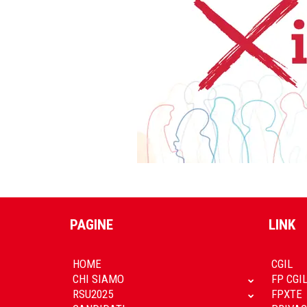
PAGINE
LINK
HOME
CGIL
CHI SIAMO
FP CGI
RSU2025
FPXTE